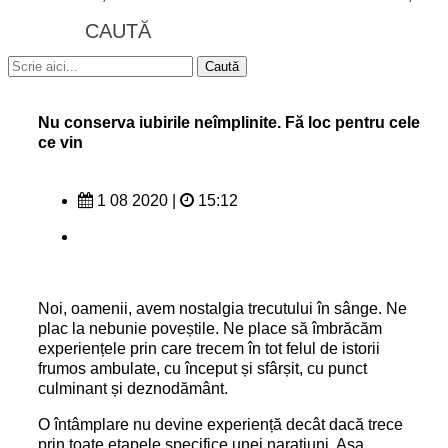
CAUTĂ
Nu conserva iubirile neîmplinite. Fă loc pentru cele
ce vin
1 08 2020
|
15:12
Noi, oamenii, avem nostalgia trecutului în sânge. Ne
plac la nebunie poveștile. Ne place să îmbrăcăm
experiențele prin care trecem în tot felul de istorii
frumos ambulate, cu început și sfârșit, cu punct
culminant și deznodământ.
O întâmplare nu devine experiență decât dacă trece
prin toate etapele specifice unei narațiuni. Așa