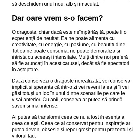
să deschidem unul nou, alb și imaculat.
Dar oare vrem s-o facem?
O dragoste, chiar dacă este neîmpărtășită, poate fi o
experiență de neuitat. Ea ne poate alimenta cu
creativitate, cu energie, cu pasiune, cu beautitudine.
Tot ea ne poate consuma, ne poate demoraliza și
întrista cu aceeași intensitate. Mulți dintre noi preferă
să fie aruncați în acest carusel, decât să fie spectatori
în așteptare.
Dacă conservezi o dragoste nerealizată, vei conserva
implicit și speranța că într-o zi vei reveni la ea și îi vei
găsi totuși un loc în unul dintre scenariile pe care le
visai anterior. Cu anii, conserva ar putea să prindă
savori și mai intense.
Ai putea să transformi ceea ce nu a fost în esența a
ceea ce ești. Ceea ce ai conservat pentru inspirație ar
putea deveni obsesie și reper greșit pentru prezentul și
viitorul tău.