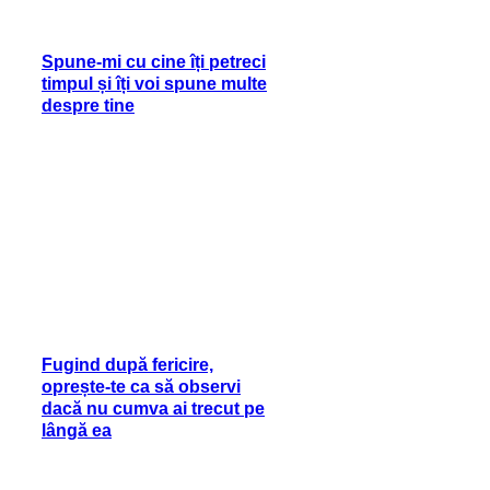
Spune-mi cu cine îți petreci
timpul și îți voi spune multe
despre tine
Fugind după fericire,
oprește-te ca să observi
dacă nu cumva ai trecut pe
lângă ea