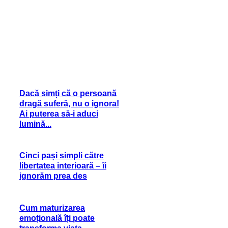
Dacă simți că o persoană
dragă suferă, nu o ignora!
Ai puterea să-i aduci
lumină...
Cinci pași simpli către
libertatea interioară – îi
ignorăm prea des
Cum maturizarea
emoțională îți poate