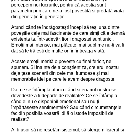
percepem noi lucrurile, pentru că aceștia sunt
parametrii prin care ne-a fost povestită și predată viața
din generație în generație.
Atunci când te îndrăgostești începi să țeși una dintre
poveștile cele mai fascinante de care simți că e demnă
existența ta. Într-adevăr, fiorii dragostei sunt unici.
Emoții mai intense, mai plăcute, mai sublime nu-ți va fi
dat să le trăiești de multe ori în întreaga viață.
Aceste emoții merită o poveste cu final fericit, ne
spunem. Și inainte de a conștientiza, creierul nostru
deja țese scenarii din cele mai frumoase și mai
memorabile idei pe care le avem despre dragoste.
Dar ce se întâmplă atunci când scenariul nostru se
dovedește a fi departe de realitate? Ce se întâmplă
când el nu e disponibil emotional sau nu-ți
împărtășește sentimentele? Sau când circumstanțele
fac din posibila voastră idilă o istorie imposibil de
realizat?
Ar fi ușor să ne resetăm sistemul, să ștergem fișierul și