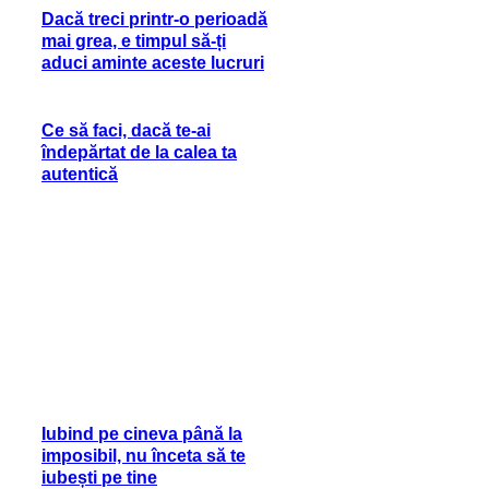
Dacă treci printr-o perioadă
mai grea, e timpul să-ți
aduci aminte aceste lucruri
Ce să faci, dacă te-ai
îndepărtat de la calea ta
autentică
Iubind pe cineva până la
imposibil, nu înceta să te
iubești pe tine