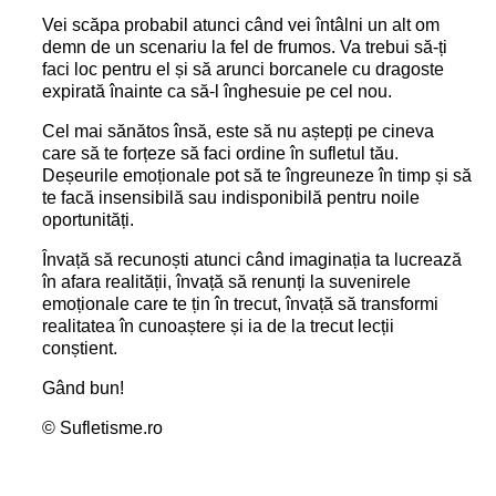
Vei scăpa probabil atunci când vei întâlni un alt om
demn de un scenariu la fel de frumos. Va trebui să-ți
faci loc pentru el și să arunci borcanele cu dragoste
expirată înainte ca să-l înghesuie pe cel nou.
Cel mai sănătos însă, este să nu aștepți pe cineva
care să te forțeze să faci ordine în sufletul tău.
Deșeurile emoționale pot să te îngreuneze în timp și să
te facă insensibilă sau indisponibilă pentru noile
oportunități.
Învață să recunoști atunci când imaginația ta lucrează
în afara realității, învață să renunți la suvenirele
emoționale care te țin în trecut, învață să transformi
realitatea în cunoaștere și ia de la trecut lecții
conștient.
Gând bun!
© Sufletisme.ro