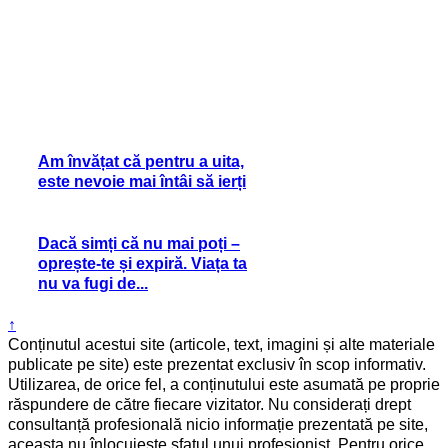
Am învățat că pentru a uita,
este nevoie mai întâi să ierți
Dacă simți că nu mai poți –
oprește-te și expiră. Viața ta
nu va fugi de...
↑
Conținutul acestui site (articole, text, imagini și alte materiale
publicate pe site) este prezentat exclusiv în scop informativ.
Utilizarea, de orice fel, a conținutului este asumată pe proprie
răspundere de către fiecare vizitator. Nu considerați drept
consultanță profesională nicio informație prezentată pe site,
aceasta nu înlocuiește sfatul unui profesionist. Pentru orice