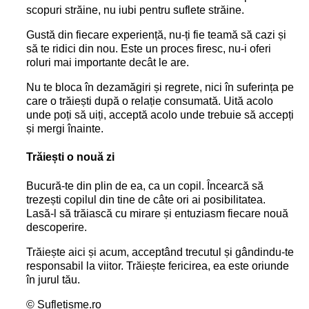
scopuri străine, nu iubi pentru suflete străine.
Gustă din fiecare experiență, nu-ți fie teamă să cazi și
să te ridici din nou. Este un proces firesc, nu-i oferi
roluri mai importante decât le are.
Nu te bloca în dezamăgiri și regrete, nici în suferința pe
care o trăiești după o relație consumată. Uită acolo
unde poți să uiți, acceptă acolo unde trebuie să accepți
și mergi înainte.
Trăiești o nouă zi
Bucură-te din plin de ea, ca un copil. Încearcă să
trezești copilul din tine de câte ori ai posibilitatea.
Lasă-l să trăiască cu mirare și entuziasm fiecare nouă
descoperire.
Trăiește aici și acum, acceptând trecutul și gândindu-te
responsabil la viitor. Trăiește fericirea, ea este oriunde
în jurul tău.
© Sufletisme.ro