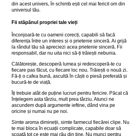
din acest univers, în schimb ești cel mai fericit om din
universul tău.
Fii stăpânul propriei tale vieți
Înconjoară-te cu oameni corecți, capabili să facă
diferența între un interes și o prietenie sinceră. Ai grijă
la rândul tău să apreciezi acea prietenie sinceră. Fii
responsabil, dar nu uita nici să-ți trăiești nebunia.
Călătorește, descoperă lumea și redescoperă-te cu
fiecare pas făcut, cu fiecare loc nou. Trăiești o nouă zi.
Fă-ți o cafea bună, ascultă în căști o piesă preferată și
bucură-te de viață.
Îți trebuie atât de puține lucruri pentru fericire. Păcat că
înțelegem asta târziu, mult prea târziu. Atunci ne
ascundem după argumente ieftine, dând vina pe
oricine și numai nu pe noi.
Simte aroma dimineții, simte farmecul fiecărei clipe. Nu
te mai bloca în ecuații complicate, capabile doar să
scoată tot ce este mai rău din tine. Nu munci pentru