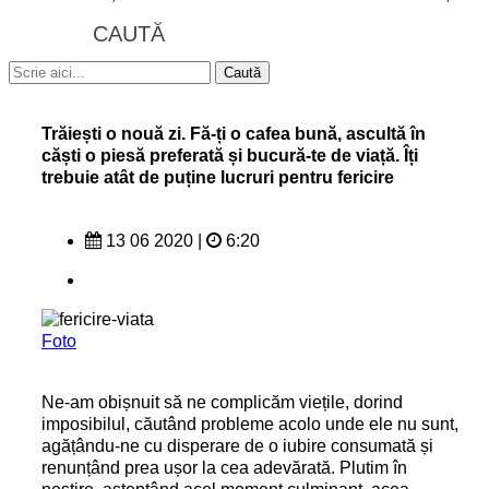
CAUTĂ
Trăiești o nouă zi. Fă-ți o cafea bună, ascultă în
căști o piesă preferată și bucură-te de viață. Îți
trebuie atât de puține lucruri pentru fericire
13 06 2020
|
6:20
Foto
Ne-am obișnuit să ne complicăm viețile, dorind
imposibilul, căutând probleme acolo unde ele nu sunt,
agățându-ne cu disperare de o iubire consumată și
renunțând prea ușor la cea adevărată. Plutim în