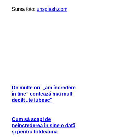
Sursa foto:
unsplash.com
De multe ori, „am încredere
în tine” contează mai mult
decât „te iubesc”
Cum să scapi de
neîncrederea în sine o dată
și pentru totdeauna