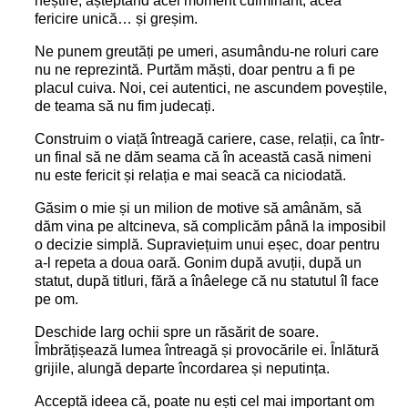
neștire, așteptând acel moment culminant, acea
fericire unică… și greșim.
Ne punem greutăți pe umeri, asumându-ne roluri care
nu ne reprezintă. Purtăm măști, doar pentru a fi pe
placul cuiva. Noi, cei autentici, ne ascundem poveștile,
de teama să nu fim judecați.
Construim o viață întreagă cariere, case, relații, ca într-
un final să ne dăm seama că în această casă nimeni
nu este fericit și relația e mai seacă ca niciodată.
Găsim o mie și un milion de motive să amânăm, să
dăm vina pe altcineva, să complicăm până la imposibil
o decizie simplă. Supraviețuim unui eșec, doar pentru
a-l repeta a doua oară. Gonim după avuții, după un
statut, după titluri, fără a înâelege că nu statutul îl face
pe om.
Deschide larg ochii spre un răsărit de soare.
Îmbrățișează lumea întreagă și provocările ei. Înlătură
grijile, alungă departe încordarea și neputința.
Acceptă ideea că, poate nu ești cel mai important om