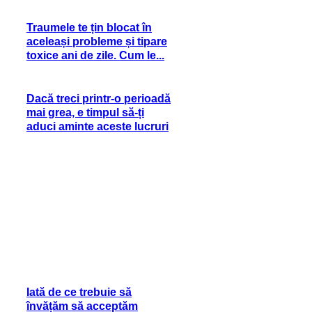
Traumele te țin blocat în
aceleași probleme și tipare
toxice ani de zile. Cum le...
Dacă treci printr-o perioadă
mai grea, e timpul să-ți
aduci aminte aceste lucruri
Iată de ce trebuie să
învățăm să acceptăm