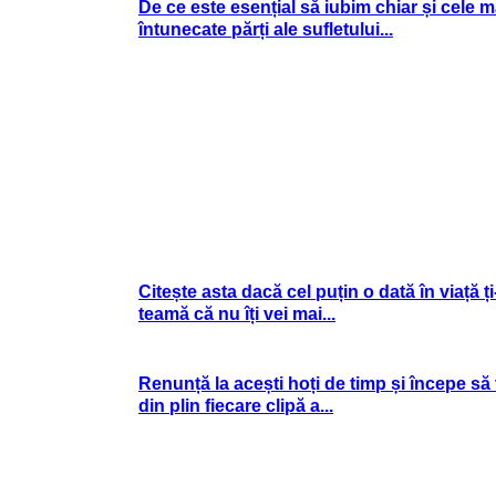
De ce este esențial să iubim chiar și cele m
întunecate părți ale sufletului...
Citește asta dacă cel puțin o dată în viață ți
teamă că nu îți vei mai...
Renunță la acești hoți de timp și începe să t
din plin fiecare clipă a...