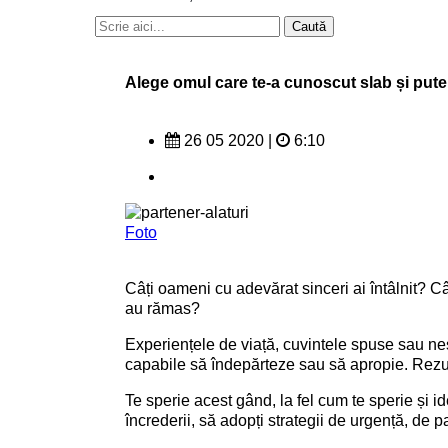
Alege omul care te-a cunoscut slab și puter
26 05 2020
|
6:10
Foto
Câți oameni cu adevărat sinceri ai întâlnit? C
au rămas?
Experiențele de viață, cuvintele spuse sau nesp
capabile să îndepărteze sau să apropie. Rezult
Te sperie acest gând, la fel cum te sperie și i
încrederii, să adopți strategii de urgență, de 