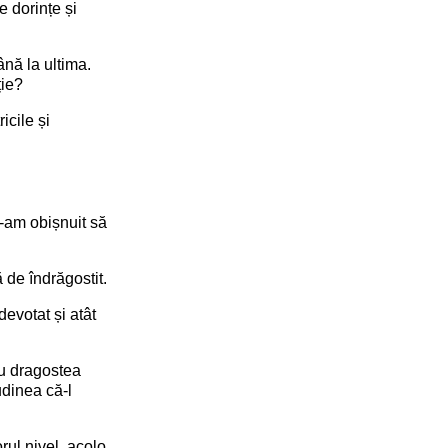
e dorințe și
nă la ultima.
ție?
icile și
e-am obișnuit să
 de îndrăgostit.
devotat și atât
cu dragostea
udinea că-l
ul nivel, acolo