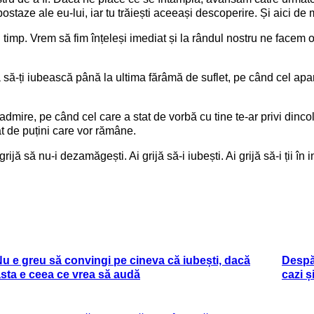
ostaze ale eu-lui, iar tu trăiești aceeași descoperire. Și aici de
n timp. Vrem să fim înțeleși imediat și la rândul nostru ne facem
 să-ți iubească până la ultima fărâmă de suflet, pe când cel apar
admire, pe când cel care a stat de vorbă cu tine te-ar privi dinc
ât de puțini care vor rămâne.
grijă să nu-i dezamăgești. Ai grijă să-i iubești. Ai grijă să-i ții în 
u e greu să convingi pe cineva că iubești, dacă
Despăr
sta e ceea ce vrea să audă
cazi și