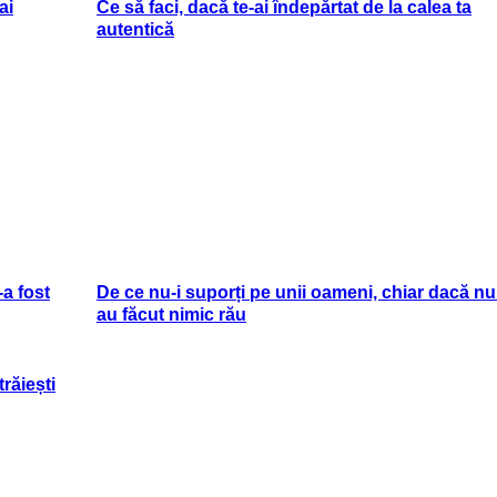
ai
Ce să faci, dacă te-ai îndepărtat de la calea ta
autentică
-a fost
De ce nu-i suporți pe unii oameni, chiar dacă nu 
au făcut nimic rău
răiești