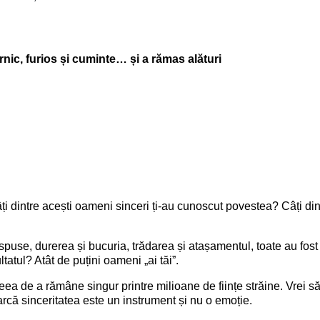
nic, furios și cuminte… și a rămas alături
âți dintre acești oameni sinceri ți-au cunoscut povestea? Câți din
use, durerea și bucuria, trădarea și atașamentul, toate au fost f
atul? Atât de puțini oameni „ai tăi”.
deea de a rămâne singur printre milioane de ființe străine. Vrei să
parcă sinceritatea este un instrument și nu o emoție.