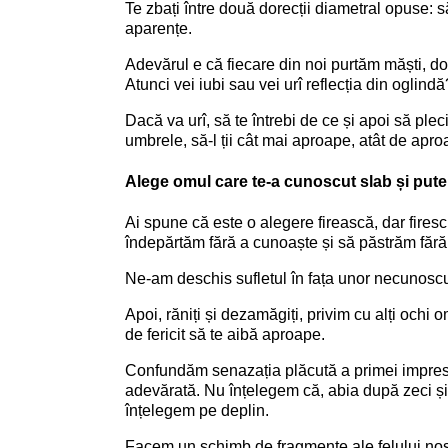
Te zbați între două dorecții diametral opuse: s
aparențe.
Adevărul e că fiecare din noi purtăm măști, d
Atunci vei iubi sau vei urî reflecția din oglind
Dacă va urî, să te întrebi de ce și apoi să pleci
umbrele, să-l ții cât mai aproape, atât de apro
Alege omul care te-a cunoscut slab și puter
Ai spune că este o alegere firească, dar fires
îndepărtăm fără a cunoaște și să păstrăm fără 
Ne-am deschis sufletul în fața unor necunoscuț
Apoi, răniți și dezamăgiți, privim cu alți ochi 
de fericit să te aibă aproape.
Confundăm senazația plăcută a primei impres
adevărată. Nu înțelegem că, abia după zeci și
înțelegem pe deplin.
Facem un schimb de fragmente ale felului nost