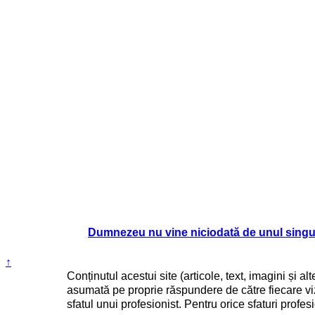
Dumnezeu nu vine niciodată de unul singu
↑
Conținutul acestui site (articole, text, imagini și a
asumată pe proprie răspundere de către fiecare viz
sfatul unui profesionist. Pentru orice sfaturi profe