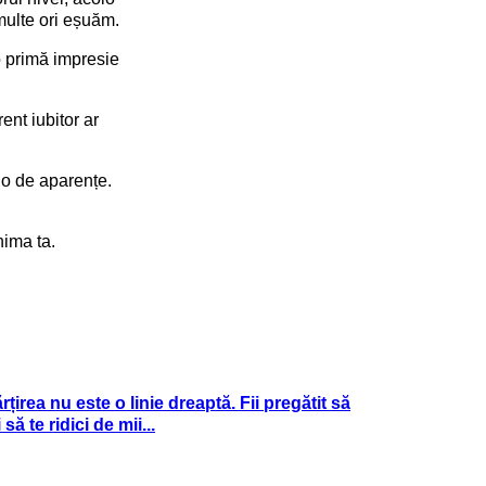
 multe ori eșuăm.
 o primă impresie
ent iubitor ar
olo de aparențe.
inima ta.
țirea nu este o linie dreaptă. Fii pregătit să
 să te ridici de mii...