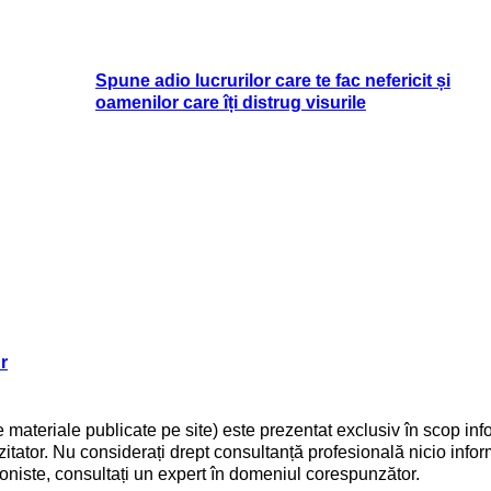
Spune adio lucrurilor care te fac nefericit și
oamenilor care îți distrug visurile
r
lte materiale publicate pe site) este prezentat exclusiv în scop info
itator. Nu considerați drept consultanță profesională nicio infor
sioniste, consultați un expert în domeniul corespunzător.