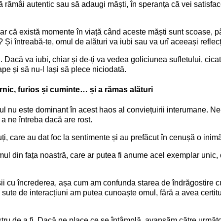
ă rămâi autentic sau să adaugi măști, în speranța că vei satisfac
oar că există momente în viață când aceste măști sunt scoase, pâ
ă? Și întreabă-te, omul de alături va iubi sau va urî aceeași reflec
. Dacă va iubi, chiar și de-ți va vedea goliciunea sufletului, cicatr
ape și să nu-l lași să plece niciodată.
nic, furios și cuminte… și a rămas alături
cul nu este dominant în acest haos al conviețuirii interumane. N
a ne întreba dacă are rost.
i, care au dat foc la sentimente și au prefăcut în cenușă o inimă
omul din fața noastră, care ar putea fi anume acel exemplar unic, 
ii cu încrederea, așa cum am confunda starea de îndrăgostire 
 sute de interacțiuni am putea cunoaște omul, fără a avea certit
ru de a fi. Dacă ne place ce se întâmplă, avansăm către următor